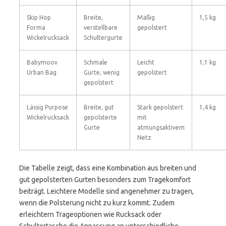
Skip Hop
Breite,
Mäßig
1,5 kg
Forma
verstellbare
gepolstert
Wickelrucksack
Schultergurte
Babymoov
Schmale
Leicht
1,1 kg
Urban Bag
Gurte, wenig
gepolstert
gepolstert
Lässig Purpose
Breite, gut
Stark gepolstert
1,4 kg
Wickelrucksack
gepolsterte
mit
Gurte
atmungsaktivem
Netz
Die Tabelle zeigt, dass eine Kombination aus breiten und
gut gepolsterten Gurten besonders zum Tragekomfort
beiträgt. Leichtere Modelle sind angenehmer zu tragen,
wenn die Polsterung nicht zu kurz kommt. Zudem
erleichtern Trageoptionen wie Rucksack oder