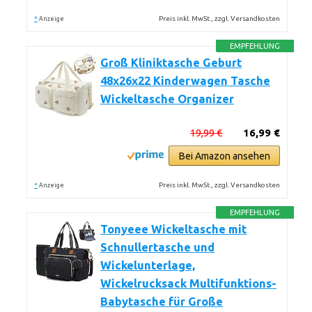
*
Preis inkl. MwSt., zzgl. Versandkosten
Anzeige
EMPFEHLUNG
Groß Kliniktasche Geburt
48x26x22 Kinderwagen Tasche
Wickeltasche Organizer
19,99 €
16,99 €
Bei Amazon ansehen
*
Preis inkl. MwSt., zzgl. Versandkosten
Anzeige
EMPFEHLUNG
Tonyeee Wickeltasche mit
Schnullertasche und
Wickelunterlage,
Wickelrucksack Multifunktions-
Babytasche für Große