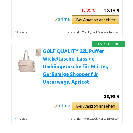
18,99 €
16,14 €
Bei Amazon ansehen
*
Preis inkl. MwSt., zzgl. Versandkosten
Anzeige
EMPFEHLUNG
GOLF QUALITY 22L Puffer
Wickeltasche, Lässige
Umhängetasche für Mütter,
Geräumige Shopper für
Unterwegs, Apricot
38,99 €
Bei Amazon ansehen
*
Preis inkl. MwSt., zzgl. Versandkosten
Anzeige