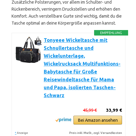
Zusätzliche Polsterungen, vor allem im Schulter- und
Rückenbereich, verringern Druckstellen und erhöhen den
Komfort. Auch verstellbare Gurte sind wichtig, damit du die
Tasche optimal an deine Körpergröße anpassen kannst.
EMPFEHLUNG
Tonyeee Wickeltasche mit
Schnullertasche und
Wickelunterlage,
Wickelrucksack Multifunktions-
Babytasche für Große
Reisewindeltasche für Mama
und Papa, isolierten Taschen-
Schwarz
45,99 €
33,99 €
Bei Amazon ansehen
*
Preis inkl. MwSt., zzgl. Versandkosten
Anzeige