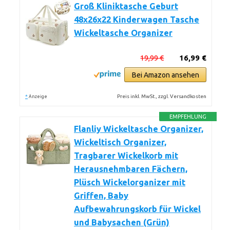
Groß Kliniktasche Geburt
48x26x22 Kinderwagen Tasche
Wickeltasche Organizer
19,99 €
16,99 €
Bei Amazon ansehen
*
Preis inkl. MwSt., zzgl. Versandkosten
Anzeige
EMPFEHLUNG
Flanliy Wickeltasche Organizer,
Wickeltisch Organizer,
Tragbarer Wickelkorb mit
Herausnehmbaren Fächern,
Plüsch Wickelorganizer mit
Griffen, Baby
Aufbewahrungskorb für Wickel
und Babysachen (Grün)