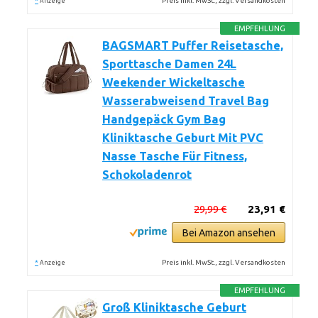
*
Preis inkl. MwSt., zzgl. Versandkosten
Anzeige
EMPFEHLUNG
BAGSMART Puffer Reisetasche,
Sporttasche Damen 24L
Weekender Wickeltasche
Wasserabweisend Travel Bag
Handgepäck Gym Bag
Kliniktasche Geburt Mit PVC
Nasse Tasche Für Fitness,
Schokoladenrot
29,99 €
23,91 €
Bei Amazon ansehen
*
Preis inkl. MwSt., zzgl. Versandkosten
Anzeige
EMPFEHLUNG
Groß Kliniktasche Geburt