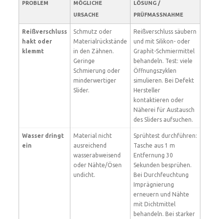
PROBLEM
MÖGLICHE
LÖSUNG /
URSACHE
PRÜFMASSNAHME
Reißverschluss
Schmutz oder
Reißverschluss säubern
hakt oder
Materialrückstände
und mit Silikon- oder
klemmt
in den Zähnen.
Graphit-Schmiermittel
Geringe
behandeln. Test: viele
Schmierung oder
Öffnungszyklen
minderwertiger
simulieren. Bei Defekt
Slider.
Hersteller
kontaktieren oder
Näherei für Austausch
des Sliders aufsuchen.
Wasser dringt
Material nicht
Sprühtest durchführen:
ein
ausreichend
Tasche aus 1 m
wasserabweisend
Entfernung 30
oder Nähte/Ösen
Sekunden besprühen.
undicht.
Bei Durchfeuchtung
Imprägnierung
erneuern und Nähte
mit Dichtmittel
behandeln. Bei starker