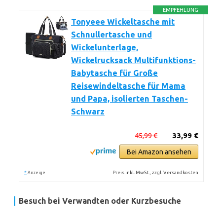
EMPFEHLUNG
Tonyeee Wickeltasche mit
Schnullertasche und
Wickelunterlage,
Wickelrucksack Multifunktions-
Babytasche für Große
Reisewindeltasche für Mama
und Papa, isolierten Taschen-
Schwarz
45,99 €
33,99 €
Bei Amazon ansehen
*
Preis inkl. MwSt., zzgl. Versandkosten
Anzeige
Besuch bei Verwandten oder Kurzbesuche