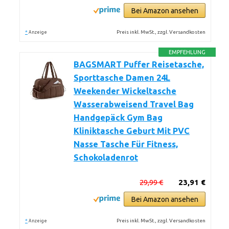
Bei Amazon ansehen
*
Preis inkl. MwSt., zzgl. Versandkosten
Anzeige
EMPFEHLUNG
BAGSMART Puffer Reisetasche,
Sporttasche Damen 24L
Weekender Wickeltasche
Wasserabweisend Travel Bag
Handgepäck Gym Bag
Kliniktasche Geburt Mit PVC
Nasse Tasche Für Fitness,
Schokoladenrot
29,99 €
23,91 €
Bei Amazon ansehen
*
Preis inkl. MwSt., zzgl. Versandkosten
Anzeige