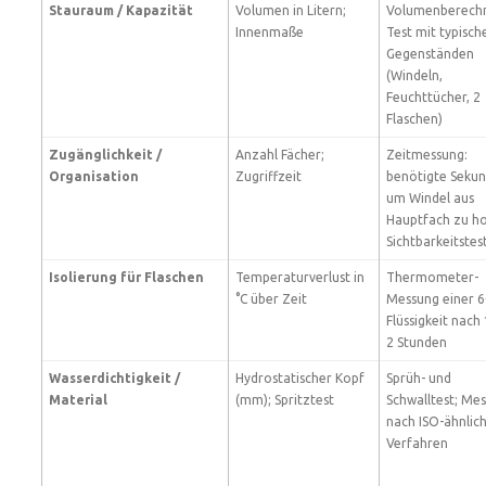
Stauraum / Kapazität
Volumen in Litern;
Volumenberech
Innenmaße
Test mit typisch
Gegenständen
(Windeln,
Feuchttücher, 2
Flaschen)
Zugänglichkeit /
Anzahl Fächer;
Zeitmessung:
Organisation
Zugriffzeit
benötigte Sekun
um Windel aus
Hauptfach zu ho
Sichtbarkeitstes
Isolierung für Flaschen
Temperaturverlust in
Thermometer-
°C über Zeit
Messung einer 6
Flüssigkeit nach
2 Stunden
Wasserdichtigkeit /
Hydrostatischer Kopf
Sprüh- und
Material
(mm); Spritztest
Schwalltest; Me
nach ISO-ähnlic
Verfahren