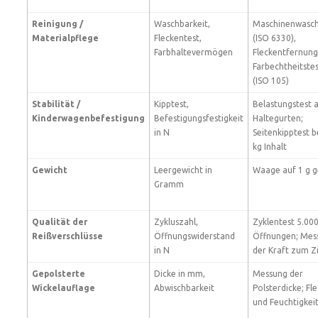
Reinigung /
Waschbarkeit,
Maschinenwasch
Materialpflege
Fleckentest,
(ISO 6330),
Farbhaltevermögen
Fleckentfernung
Farbechtheitste
(ISO 105)
Stabilität /
Kipptest,
Belastungstest 
Kinderwagenbefestigung
Befestigungsfestigkeit
Haltegurten;
in N
Seitenkipptest b
kg Inhalt
Gewicht
Leergewicht in
Waage auf 1 g 
Gramm
Qualität der
Zykluszahl,
Zyklentest 5.00
Reißverschlüsse
Öffnungswiderstand
Öffnungen; Mes
in N
der Kraft zum Z
Gepolsterte
Dicke in mm,
Messung der
Wickelauflage
Abwischbarkeit
Polsterdicke; Fle
und Feuchtigkeit