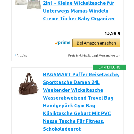
2in1 - Kleine Wickeltasche für
Unterwegs Mamas Windeln
Creme Tücher Baby Organizer
13,98 €
Bei Amazon ansehen
*
Preis inkl. MwSt., zzgl. Versandkosten
Anzeige
EMPFEHLUNG
BAGSMART Puffer Reisetasche,
Sporttasche Damen 24L
Weekender Wickeltasche
Wasserabweisend Travel Bag
Handgepäck Gym Bag
Kliniktasche Geburt Mit PVC
Nasse Tasche Für Fitness,
Schokoladenrot