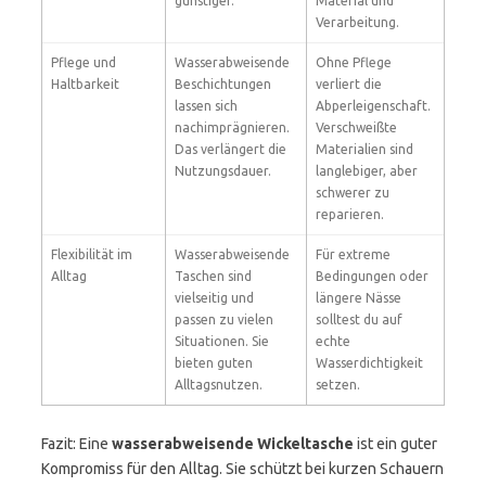
günstiger.
Material und
Verarbeitung.
Pflege und
Wasserabweisende
Ohne Pflege
Haltbarkeit
Beschichtungen
verliert die
lassen sich
Abperleigenschaft.
nachimprägnieren.
Verschweißte
Das verlängert die
Materialien sind
Nutzungsdauer.
langlebiger, aber
schwerer zu
reparieren.
Flexibilität im
Wasserabweisende
Für extreme
Alltag
Taschen sind
Bedingungen oder
vielseitig und
längere Nässe
passen zu vielen
solltest du auf
Situationen. Sie
echte
bieten guten
Wasserdichtigkeit
Alltagsnutzen.
setzen.
Fazit: Eine
wasserabweisende Wickeltasche
ist ein guter
Kompromiss für den Alltag. Sie schützt bei kurzen Schauern