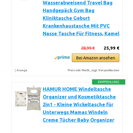
Wasserabweisend Travel Bag
Handgepäck Gym Bag
Kliniktasche Geburt
Krankenhaustasche Mit PVC
Nasse Tasche Für Fitness, Kamel
28,99 €
25,99 €
Bei Amazon ansehen
*
Preis inkl. MwSt., zzgl. Versandkosten
Anzeige
EMPFEHLUNG
HAMUR HOME Windeltasche
Organizer und Kosmetiktasche
2in1 - Kleine Wickeltasche für
Unterwegs Mamas Windeln
Creme Tücher Baby Organizer