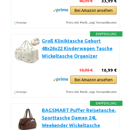
45,99 €
33,99 €
Bei Amazon ansehen
*
Preis inkl. MwSt., zzgl. Versandkosten
Anzeige
EMPFEHLUNG
Groß Kliniktasche Geburt
48x26x22 Kinderwagen Tasche
Wickeltasche Organizer
19,99 €
16,99 €
Bei Amazon ansehen
*
Preis inkl. MwSt., zzgl. Versandkosten
Anzeige
EMPFEHLUNG
BAGSMART Puffer Reisetasche,
Sporttasche Damen 24L
Weekender Wickeltasche