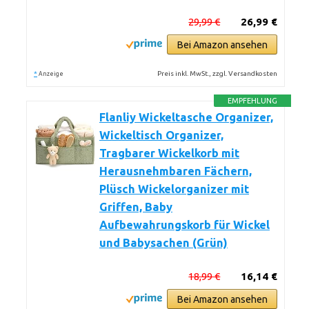
29,99 €
26,99 €
Bei Amazon ansehen
*
Preis inkl. MwSt., zzgl. Versandkosten
Anzeige
EMPFEHLUNG
Flanliy Wickeltasche Organizer,
Wickeltisch Organizer,
Tragbarer Wickelkorb mit
Herausnehmbaren Fächern,
Plüsch Wickelorganizer mit
Griffen, Baby
Aufbewahrungskorb für Wickel
und Babysachen (Grün)
18,99 €
16,14 €
Bei Amazon ansehen