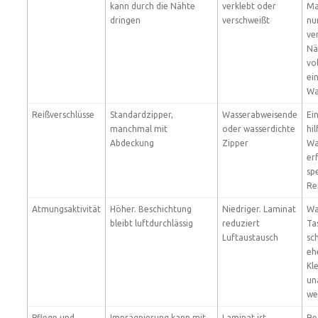
kann durch die Nähte
verklebt oder
Ma
dringen
verschweißt
nu
ve
Nä
vo
ei
Wa
Reißverschlüsse
Standardzipper,
Wasserabweisende
Ei
manchmal mit
oder wasserdichte
hil
Abdeckung
Zipper
Wa
er
sp
Re
Atmungsaktivität
Höher. Beschichtung
Niedriger. Laminat
Wa
bleibt luftdurchlässig
reduziert
Ta
Luftaustausch
sc
eh
Kl
un
we
Pflege und
Imprägnierung kann mit
Laminat ist
Re