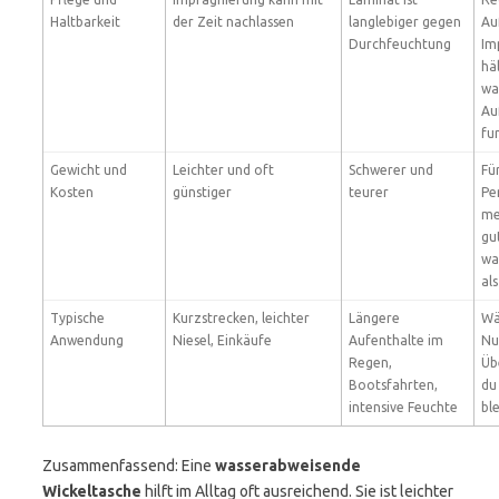
Haltbarkeit
der Zeit nachlassen
langlebiger gegen
Au
Durchfeuchtung
Im
hä
wa
Au
fu
Gewicht und
Leichter und oft
Schwerer und
Fü
Kosten
günstiger
teurer
Pe
me
gu
wa
al
Typische
Kurzstrecken, leichter
Längere
Wä
Anwendung
Niesel, Einkäufe
Aufenthalte im
Nu
Regen,
Üb
Bootsfahrten,
du
intensive Feuchte
bl
Zusammenfassend: Eine
wasserabweisende
Wickeltasche
hilft im Alltag oft ausreichend. Sie ist leichter