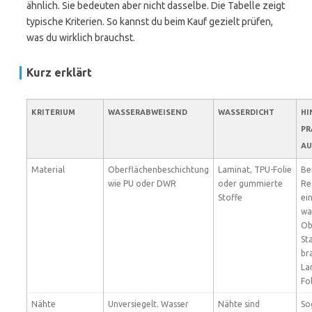
ähnlich. Sie bedeuten aber nicht dasselbe. Die Tabelle zeigt
typische Kriterien. So kannst du beim Kauf gezielt prüfen,
was du wirklich brauchst.
Kurz erklärt
KRITERIUM
WASSERABWEISEND
WASSERDICHT
HI
PR
AU
Material
Oberflächenbeschichtung
Laminat, TPU-Folie
Be
wie PU oder DWR
oder gummierte
Re
Stoffe
ei
wa
Ob
St
br
La
Fol
Nähte
Unversiegelt. Wasser
Nähte sind
So