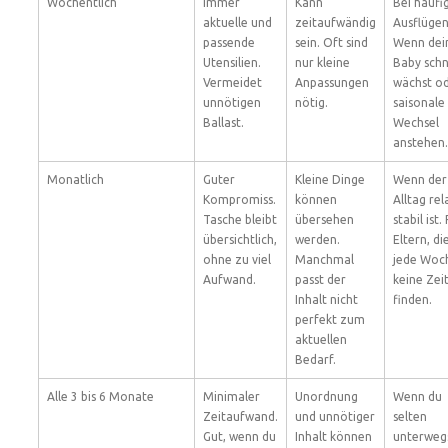
Wöchentlich
Immer
Kann
Bei häufi
aktuelle und
zeitaufwändig
Ausflügen
passende
sein. Oft sind
Wenn dei
Utensilien.
nur kleine
Baby schn
Vermeidet
Anpassungen
wächst o
unnötigen
nötig.
saisonale
Ballast.
Wechsel
anstehen.
Monatlich
Guter
Kleine Dinge
Wenn der
Kompromiss.
können
Alltag rel
Tasche bleibt
übersehen
stabil ist.
übersichtlich,
werden.
Eltern, di
ohne zu viel
Manchmal
jede Woc
Aufwand.
passt der
keine Zei
Inhalt nicht
finden.
perfekt zum
aktuellen
Bedarf.
Alle 3 bis 6 Monate
Minimaler
Unordnung
Wenn du
Zeitaufwand.
und unnötiger
selten
Gut, wenn du
Inhalt können
unterweg