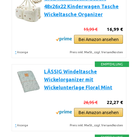
48x26x22 Kinderwagen Tasche
Wickeltasche Organizer
19,99 €
16,99 €
Bei Amazon ansehen
*
Preis inkl. MwSt., zzgl. Versandkosten
Anzeige
EMPFEHLUNG
LÄSSIG Windeltasche
Wickelorganizer mit
Wickelunterlage Floral Mint
26,95 €
22,27 €
Bei Amazon ansehen
*
Preis inkl. MwSt., zzgl. Versandkosten
Anzeige