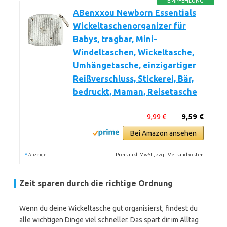
EMPFEHLUNG
ABenxxou Newborn Essentials
Wickeltaschenorganizer für
Babys, tragbar, Mini-
Windeltaschen, Wickeltasche,
Umhängetasche, einzigartiger
Reißverschluss, Stickerei, Bär,
bedruckt, Maman, Reisetasche
9,99 €
9,59 €
Bei Amazon ansehen
*
Preis inkl. MwSt., zzgl. Versandkosten
Anzeige
Zeit sparen durch die richtige Ordnung
Wenn du deine Wickeltasche gut organisierst, findest du
alle wichtigen Dinge viel schneller. Das spart dir im Alltag