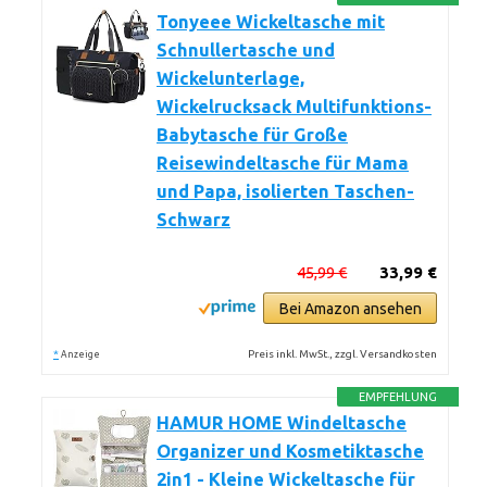
Tonyeee Wickeltasche mit
Schnullertasche und
Wickelunterlage,
Wickelrucksack Multifunktions-
Babytasche für Große
Reisewindeltasche für Mama
und Papa, isolierten Taschen-
Schwarz
45,99 €
33,99 €
Bei Amazon ansehen
*
Preis inkl. MwSt., zzgl. Versandkosten
Anzeige
EMPFEHLUNG
HAMUR HOME Windeltasche
Organizer und Kosmetiktasche
2in1 - Kleine Wickeltasche für