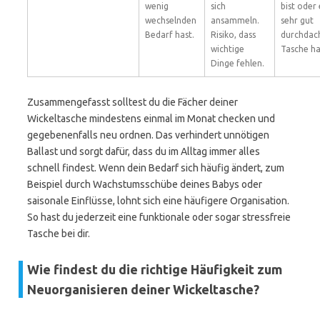
wenig
sich
bist oder 
wechselnden
ansammeln.
sehr gut
Bedarf hast.
Risiko, dass
durchdac
wichtige
Tasche ha
Dinge fehlen.
Zusammengefasst solltest du die Fächer deiner
Wickeltasche mindestens einmal im Monat checken und
gegebenenfalls neu ordnen. Das verhindert unnötigen
Ballast und sorgt dafür, dass du im Alltag immer alles
schnell findest. Wenn dein Bedarf sich häufig ändert, zum
Beispiel durch Wachstumsschübe deines Babys oder
saisonale Einflüsse, lohnt sich eine häufigere Organisation.
So hast du jederzeit eine funktionale oder sogar stressfreie
Tasche bei dir.
Wie findest du die richtige Häufigkeit zum
Neuorganisieren deiner Wickeltasche?