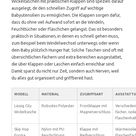
Wickeltaschen mit praktischen Klappen sind speziell darauf
ausgelegt, dir den schnellen Zugriff auf wichtige
Babyutensilien zu ermöglichen. Die Klappen sorgen dafür,
dass du ohne viel Aufwand sofort an die Windeln,
Feuchttücher oder Fläschchen gelangst. Das ist besonders
praktisch in Situationen, in denen es schnell gehen muss,
zum Beispiel beim Windelwechsel unterwegs oder wenn
dein Baby plötzlich Hunger hat. Solche Taschen sind oft mit
übersichtlichen Fächern und extra Bereichen ausgestattet,
die über Klappen oder Laschen einfach erreichbar sind.
Damit sparst du nicht nur Zeit, sondern auch Nerven, weil
du alles gut organisiert und griffbereit hast.
MODELL
MATERIAL
ZUGRIFFSART
AUSSTATT
Lässig City
Robustes Polyester
Frontklappe mit
Verschiede
Wickeltasche
Magnetverschluss
Fächer, isoli
Flaschenhal
Skip Hop
Nylon mit PU-
Klappe mit
Wärmeisolie
Forma
Beschichtung
Reißverschluss
Flaschenfac