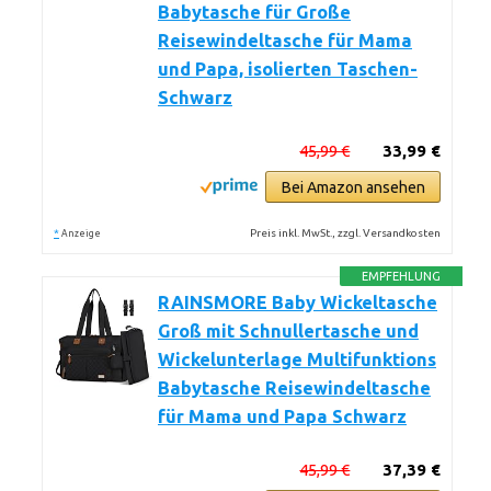
Babytasche für Große
Reisewindeltasche für Mama
und Papa, isolierten Taschen-
Schwarz
45,99 €
33,99 €
Bei Amazon ansehen
*
Preis inkl. MwSt., zzgl. Versandkosten
Anzeige
EMPFEHLUNG
RAINSMORE Baby Wickeltasche
Groß mit Schnullertasche und
Wickelunterlage Multifunktions
Babytasche Reisewindeltasche
für Mama und Papa Schwarz
45,99 €
37,39 €