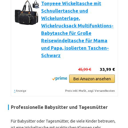
Tonyeee Wickeltasche mit
Schnullertasche und
Wickelunterlage,
Wickelrucksack Multifunktions-
Babytasche für Große
Reisewindeltasche für Mama
und Papa, isolierten Taschen-
Schwarz
45,99 €
33,99 €
Bei Amazon ansehen
*
Preis inkl. MwSt., zzgl. Versandkosten
Anzeige
Professionelle Babysitter und Tagesmütter
Für Babysitter oder Tagesmütter, die viele Kinder betreuen,
ist eine Wickeltasche mit praktischen Klappen sehr