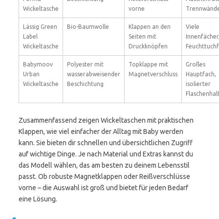
Wickeltasche
vorne
Trennwänd
Lässig Green
Bio-Baumwolle
Klappen an den
Viele
Label
Seiten mit
Innenfächer
Wickeltasche
Druckknöpfen
Feuchttuch
Babymoov
Polyester mit
Topklappe mit
Großes
Urban
wasserabweisender
Magnetverschluss
Hauptfach,
Wickeltasche
Beschichtung
isolierter
Flaschenhal
Zusammenfassend zeigen Wickeltaschen mit praktischen
Klappen, wie viel einfacher der Alltag mit Baby werden
kann. Sie bieten dir schnellen und übersichtlichen Zugriff
auf wichtige Dinge. Je nach Material und Extras kannst du
das Modell wählen, das am besten zu deinem Lebensstil
passt. Ob robuste Magnetklappen oder Reißverschlüsse
vorne – die Auswahl ist groß und bietet für jeden Bedarf
eine Lösung.