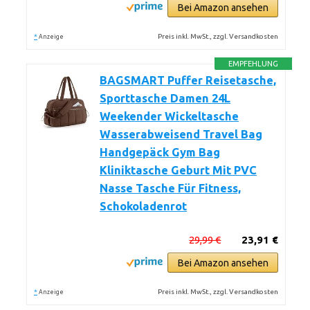
Bei Amazon ansehen
*
Preis inkl. MwSt., zzgl. Versandkosten
Anzeige
EMPFEHLUNG
BAGSMART Puffer Reisetasche,
Sporttasche Damen 24L
Weekender Wickeltasche
Wasserabweisend Travel Bag
Handgepäck Gym Bag
Kliniktasche Geburt Mit PVC
Nasse Tasche Für Fitness,
Schokoladenrot
29,99 €
23,91 €
Bei Amazon ansehen
*
Preis inkl. MwSt., zzgl. Versandkosten
Anzeige