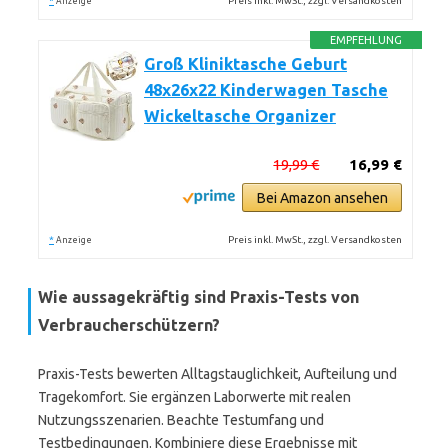
*
Preis inkl. MwSt., zzgl. Versandkosten
Anzeige
EMPFEHLUNG
Groß Kliniktasche Geburt
48x26x22 Kinderwagen Tasche
Wickeltasche Organizer
19,99 €
16,99 €
Bei Amazon ansehen
*
Preis inkl. MwSt., zzgl. Versandkosten
Anzeige
Wie aussagekräftig sind Praxis-Tests von
Verbraucherschützern?
Praxis-Tests bewerten Alltagstauglichkeit, Aufteilung und
Tragekomfort. Sie ergänzen Laborwerte mit realen
Nutzungsszenarien. Beachte Testumfang und
Testbedingungen. Kombiniere diese Ergebnisse mit