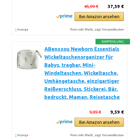
45,99 €
37,39 €
Bei Amazon ansehen
*
Preis inkl. MwSt., zzgl. Versandkosten
Anzeige
EMPFEHLUNG
ABenxxou Newborn Essentials
Wickeltaschenorganizer für
Babys, tragbar, Mini-
Windeltaschen, Wickeltasche,
Umhängetasche, einzigartiger
Reißverschluss, Stickerei, Bär,
bedruckt, Maman, Reisetasche
9,99 €
9,59 €
Bei Amazon ansehen
*
Preis inkl. MwSt., zzgl. Versandkosten
Anzeige