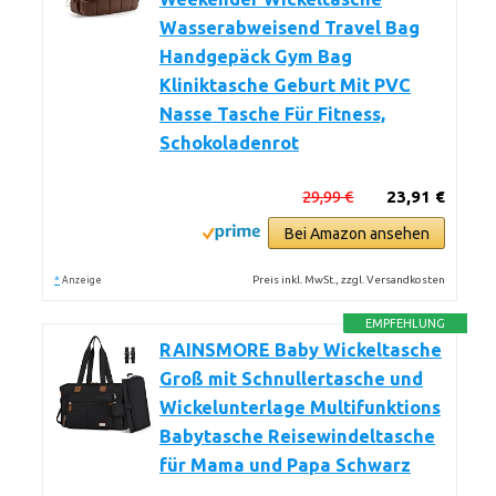
Wasserabweisend Travel Bag
Handgepäck Gym Bag
Kliniktasche Geburt Mit PVC
Nasse Tasche Für Fitness,
Schokoladenrot
29,99 €
23,91 €
Bei Amazon ansehen
*
Preis inkl. MwSt., zzgl. Versandkosten
Anzeige
EMPFEHLUNG
RAINSMORE Baby Wickeltasche
Groß mit Schnullertasche und
Wickelunterlage Multifunktions
Babytasche Reisewindeltasche
für Mama und Papa Schwarz