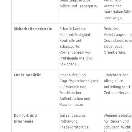
Belastungstests der
Verschleiß.
Nähte und Tragegurte.
Vermeidet
Materialausfälle
unterwegs.
Sicherheitsmerkmale
Scharfe Kanten.
Reduziert
Kleinteilefestigkeit.
Verletzungs- und
Kontrolle auf
Gesundheitsrisike
Schadstoffe.
Siegel geben
Vorhandensein von
Orientierung.
Prüfsiegeln wie Öko-
Tex oder GS.
Funktionalität
Innenaufteilung.
Erleichtert den
Zugriffsgeschwindigkeit
Alltag. Gute
auf Windeln und
Aufteilung spart
Feuchttücher.
Zeit und Nerven.
Außentaschen und
Flaschenhalter.
Komfort und
Gurzanpassung.
Weniger Belastu
Ergonomie
Polsterung.
für Rücken und
Tragekomfort bei
Schultern. Wichti