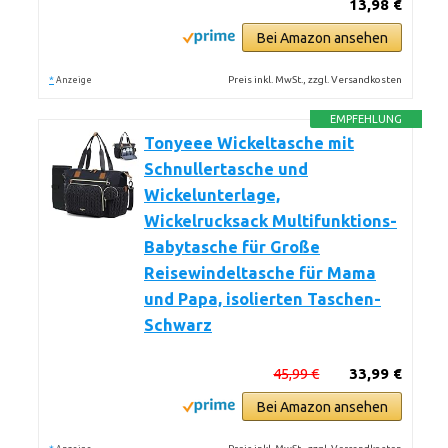
13,98 €
Bei Amazon ansehen
*
Preis inkl. MwSt., zzgl. Versandkosten
Anzeige
EMPFEHLUNG
Tonyeee Wickeltasche mit
Schnullertasche und
Wickelunterlage,
Wickelrucksack Multifunktions-
Babytasche für Große
Reisewindeltasche für Mama
und Papa, isolierten Taschen-
Schwarz
45,99 €
33,99 €
Bei Amazon ansehen