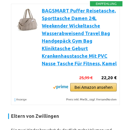
EMPFEHLUNG
BAGSMART Puffer Reisetasche,
Sporttasche Damen 24L
Weekender Wickeltasche
Wasserabweisend Travel Bag
Handgepäck Gym Bag
Kliniktasche Geburt
Krankenhaustasche Mit PVC
Nasse Tasche Für Fitness, Kamel
25,99 €
22,20 €
Bei Amazon ansehen
*
Preis inkl. MwSt., zzgl. Versandkosten
Anzeige
Eltern von Zwillingen