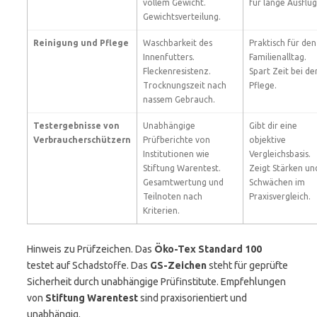
vollem Gewicht.
für lange Ausflüg
Gewichtsverteilung.
Reinigung und Pflege
Waschbarkeit des
Praktisch für den
Innenfutters.
Familienalltag.
Fleckenresistenz.
Spart Zeit bei de
Trocknungszeit nach
Pflege.
nassem Gebrauch.
Testergebnisse von
Unabhängige
Gibt dir eine
Verbraucherschützern
Prüfberichte von
objektive
Institutionen wie
Vergleichsbasis.
Stiftung Warentest.
Zeigt Stärken un
Gesamtwertung und
Schwächen im
Teilnoten nach
Praxisvergleich.
Kriterien.
Hinweis zu Prüfzeichen. Das
Öko-Tex Standard 100
testet auf Schadstoffe. Das
GS-Zeichen
steht für geprüfte
Sicherheit durch unabhängige Prüfinstitute. Empfehlungen
von
Stiftung Warentest
sind praxisorientiert und
unabhängig.