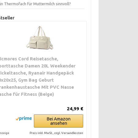
ein Thermofach für Muttermilch sinnvoll?
tseller
icmores Cord Reisetasche,
porttasche Damen 20L Weekender
ickeltasche, Ryanair Handgepäck
0x20x25, Gym Bag Geburt
rankenhaustasche Mit PVC Nasse
asche für Fitness (Beige)
24,99 €
Bei Amazon
ansehen
Preis inkl. MwSt., zzgl. Versandkosten
nzeige