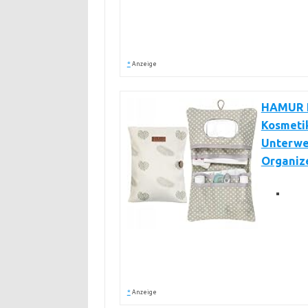
*
Anzeige
HAMUR H
Kosmetik
Unterwe
Organiz
*
Anzeige