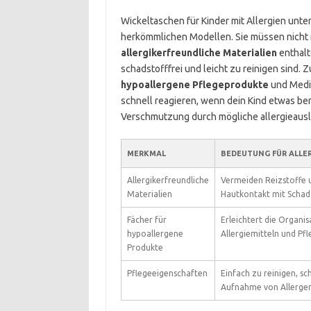
Wickeltaschen für Kinder mit Allergien unte
herkömmlichen Modellen. Sie müssen nicht 
allergikerfreundliche Materialien
enthalt
schadstofffrei und leicht zu reinigen sind. 
hypoallergene Pflegeprodukte
und Medik
schnell reagieren, wenn dein Kind etwas ben
Verschmutzung durch mögliche allergieausl
MERKMAL
BEDEUTUNG FÜR ALLE
Allergikerfreundliche
Vermeiden Reizstoffe 
Materialien
Hautkontakt mit Schad
Fächer für
Erleichtert die Organis
hypoallergene
Allergiemitteln und Pfl
Produkte
Pflegeeigenschaften
Einfach zu reinigen, sc
Aufnahme von Allerge