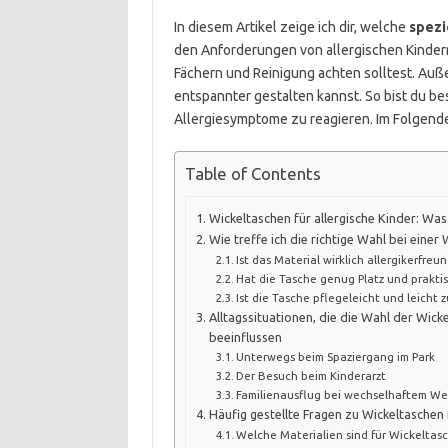
In diesem Artikel zeige ich dir, welche
spezi
den Anforderungen von allergischen Kindern 
Fächern und Reinigung achten solltest. Auße
entspannter gestalten kannst. So bist du be
Allergiesymptome zu reagieren. Im Folgenden
Table of Contents
Wickeltaschen für allergische Kinder: Wa
Wie treffe ich die richtige Wahl bei einer 
Ist das Material wirklich allergikerfreun
Hat die Tasche genug Platz und prakti
Ist die Tasche pflegeleicht und leicht z
Alltagssituationen, die die Wahl der Wick
beeinflussen
Unterwegs beim Spaziergang im Park
Der Besuch beim Kinderarzt
Familienausflug bei wechselhaftem We
Häufig gestellte Fragen zu Wickeltaschen 
Welche Materialien sind für Wickeltas