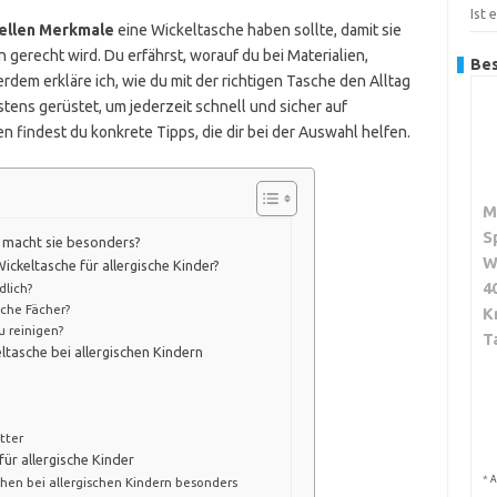
Ist 
ellen Merkmale
eine Wickeltasche haben sollte, damit sie
gerecht wird. Du erfährst, worauf du bei Materialien,
Bes
rdem erkläre ich, wie du mit der richtigen Tasche den Alltag
stens gerüstet, um jederzeit schnell und sicher auf
 findest du konkrete Tipps, die dir bei der Auswahl helfen.
M
S
s macht sie besonders?
W
Wickeltasche für allergische Kinder?
4
dlich?
sche Fächer?
K
u reinigen?
T
eltasche bei allergischen Kindern
tter
für allergische Kinder
*
A
chen bei allergischen Kindern besonders