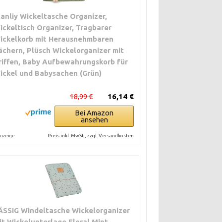
lanliy Wickeltasche Organizer,
ickeltisch Organizer, Tragbarer
ickelkorb mit Herausnehmbaren
ächern, Plüsch Wickelorganizer mit
riffen, Baby Aufbewahrungskorb für
ickel und Babysachen (Grün)
18,99 €
16,14 €
Bei Amazon
ansehen
Preis inkl. MwSt., zzgl. Versandkosten
nzeige
ÄSSIG Windeltasche Wickelorganizer
it Wickelunterlage Floral Mint