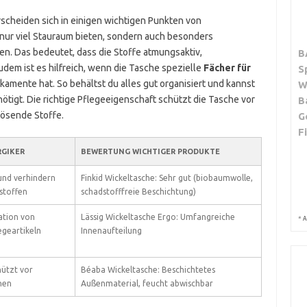
rscheiden sich in einigen wichtigen Punkten von
nur viel Stauraum bieten, sondern auch besonders
en. Das bedeutet, dass die Stoffe atmungsaktiv,
B
Zudem ist es hilfreich, wenn die Tasche spezielle
Fächer für
S
amente hat. So behältst du alles gut organisiert und kannst
W
ötigt. Die richtige Pflegeeigenschaft schützt die Tasche vor
B
ösende Stoffe.
G
F
RGIKER
BEWERTUNG WICHTIGER PRODUKTE
und verhindern
Finkid Wickeltasche: Sehr gut (biobaumwolle,
stoffen
schadstofffreie Beschichtung)
ation von
Lässig Wickeltasche Ergo: Umfangreiche
*
A
egeartikeln
Innenaufteilung
hützt vor
Béaba Wickeltasche: Beschichtetes
nen
Außenmaterial, feucht abwischbar