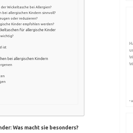
 der Wickeltasche bei Allergien?
 bei allergischen Kindern sinnvoll?
beugen oder reduzieren?
ergische Kinder empfohlen werden?
eltaschen für allergische Kinder
 wichtig?
H
 ist
u
W
hen bei allergischen Kindern
W
lergenen
ten
ngen
*
A
inder: Was macht sie besonders?