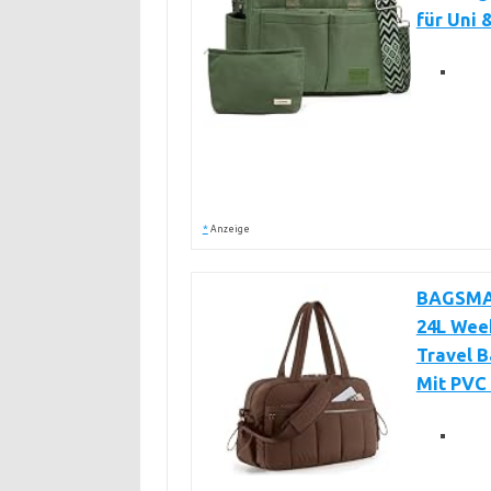
für Uni 
*
Anzeige
BAGSMAR
24L Wee
Travel 
Mit PVC 