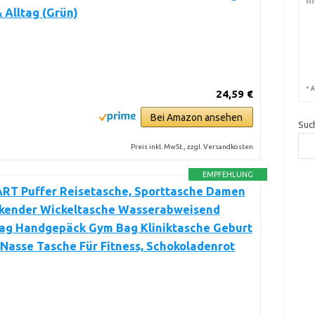
& Alltag (Grün)
*
A
24,59 €
Bei Amazon ansehen
Suc
Preis inkl. MwSt., zzgl. Versandkosten
EMPFEHLUNG
T Puffer Reisetasche, Sporttasche Damen
kender Wickeltasche Wasserabweisend
Bag Handgepäck Gym Bag Kliniktasche Geburt
Nasse Tasche Für Fitness, Schokoladenrot