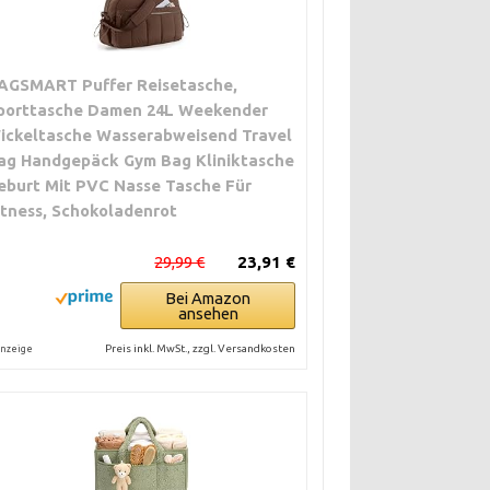
AGSMART Puffer Reisetasche,
porttasche Damen 24L Weekender
ickeltasche Wasserabweisend Travel
ag Handgepäck Gym Bag Kliniktasche
eburt Mit PVC Nasse Tasche Für
itness, Schokoladenrot
29,99 €
23,91 €
Bei Amazon
ansehen
Preis inkl. MwSt., zzgl. Versandkosten
nzeige