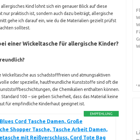
allergisches Kind lohnt sich ein genauer Blick auf diese
F
t nur praktisch ist, sondern auch dazu beiträgt, allergische
W
t gehe ich darauf ein, wie du die Materialien gezielt prüfst
W
achten solltest.
F
G
bei einer Wickeltasche für allergische Kinder?
W
freundlich?
die Wickeltasche aus schadstofffreien und atmungsaktiven
lle oder spezielle, hautfreundliche Kunststoffe sind oft die
*
A
Kunststoffbeschichtungen, die Chemikalien enthalten können.
 Standard 100 – sie geben Sicherheit, dass das Material keine
t für empfindliche Kinderhaut geeignet ist.
EMPFEHLUNG
 Blues Cord Tasche Damen, Große
che Shopper Tasche, Tasche Arbeit Damen,
L
tasche mit Reißverschluss, Cord Tote Bag
m