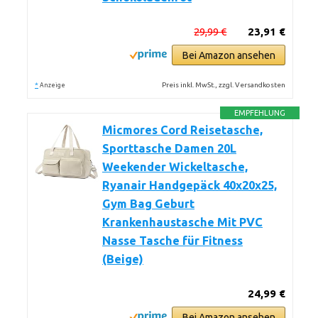
29,99 €
23,91 €
Bei Amazon ansehen
*
Preis inkl. MwSt., zzgl. Versandkosten
Anzeige
EMPFEHLUNG
Micmores Cord Reisetasche,
Sporttasche Damen 20L
Weekender Wickeltasche,
Ryanair Handgepäck 40x20x25,
Gym Bag Geburt
Krankenhaustasche Mit PVC
Nasse Tasche für Fitness
(Beige)
24,99 €
Bei Amazon ansehen