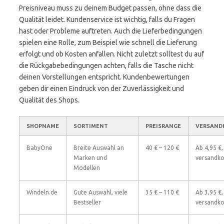
Preisniveau muss zu deinem Budget passen, ohne dass die
Qualität leidet. Kundenservice ist wichtig, falls du Fragen
hast oder Probleme auftreten. Auch die Lieferbedingungen
spielen eine Rolle, zum Beispiel wie schnell die Lieferung
erfolgt und ob Kosten anfallen. Nicht zuletzt solltest du auf
die Rückgabebedingungen achten, falls die Tasche nicht
deinen Vorstellungen entspricht. Kundenbewertungen
geben dir einen Eindruck von der Zuverlässigkeit und
Qualität des Shops.
SHOPNAME
SORTIMENT
PREISRANGE
VERSAND
BabyOne
Breite Auswahl an
40 € – 120 €
Ab 4,95 €,
Marken und
versandko
Modellen
Windeln.de
Gute Auswahl, viele
35 € – 110 €
Ab 3,95 €,
Bestseller
versandko