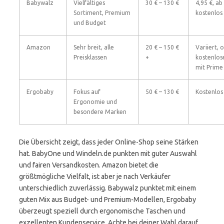
Babywalz
Vielfältiges
30 € – 130 €
4,95 €, ab
Sortiment, Premium
kostenlos
und Budget
Amazon
Sehr breit, alle
20 € – 150 €
Variiert, o
Preisklassen
+
kostenlos
mit Prime
Ergobaby
Fokus auf
50 € – 130 €
Kostenlos
Ergonomie und
besondere Marken
Die Übersicht zeigt, dass jeder Online-Shop seine Stärken
hat. BabyOne und Windeln.de punkten mit guter Auswahl
und fairen Versandkosten. Amazon bietet die
größtmögliche Vielfalt, ist aber je nach Verkäufer
unterschiedlich zuverlässig. Babywalz punktet mit einem
guten Mix aus Budget- und Premium-Modellen, Ergobaby
überzeugt speziell durch ergonomische Taschen und
exzellenten Kundenservice. Achte bei deiner Wahl darauf,