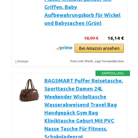
Griffen, Baby
Aufbewahrungskorb für Wickel
und Babysachen (Grün)
18,99 €
16,14 €
Bei Amazon ansehen
*
Preis inkl. MwSt., zzgl. Versandkosten
Anzeige
EMPFEHLUNG
BAGSMART Puffer Reisetasche,
Sporttasche Damen 24L
Weekender Wickeltasche
Wasserabweisend Travel Bag
Handgepäck Gym Bag
Kliniktasche Geburt Mit PVC
Nasse Tasche Für Fitness,
Schokoladenrot