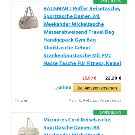
EMPFEHLUNG
BAGSMART Puffer Reisetasche,
Sporttasche Damen 24L
Weekender Wickeltasche
Wasserabweisend Travel Bag
Handgepäck Gym Bag
Kliniktasche Geburt
Krankenhaustasche Mit PVC
Nasse Tasche Für Fitness, Kamel
25,99 €
22,20 €
Bei Amazon ansehen
*
Preis inkl. MwSt., zzgl. Versandkosten
Anzeige
EMPFEHLUNG
Micmores Cord Reisetasche,
Sporttasche Damen 20L