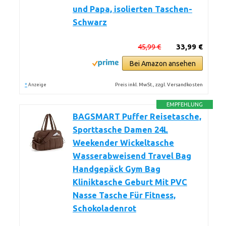
und Papa, isolierten Taschen-
Schwarz
45,99 €
33,99 €
Bei Amazon ansehen
*
Preis inkl. MwSt., zzgl. Versandkosten
Anzeige
EMPFEHLUNG
BAGSMART Puffer Reisetasche,
Sporttasche Damen 24L
Weekender Wickeltasche
Wasserabweisend Travel Bag
Handgepäck Gym Bag
Kliniktasche Geburt Mit PVC
Nasse Tasche Für Fitness,
Schokoladenrot