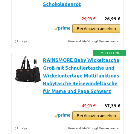
Schokoladenrot
29,99 €
26,99 €
Bei Amazon ansehen
*
Preis inkl. MwSt., zzgl. Versandkosten
Anzeige
EMPFEHLUNG
RAINSMORE Baby Wickeltasche
Groß mit Schnullertasche und
Wickelunterlage Multifunktions
Babytasche Reisewindeltasche
für Mama und Papa Schwarz
45,99 €
37,39 €
Bei Amazon ansehen
*
Preis inkl. MwSt., zzgl. Versandkosten
Anzeige