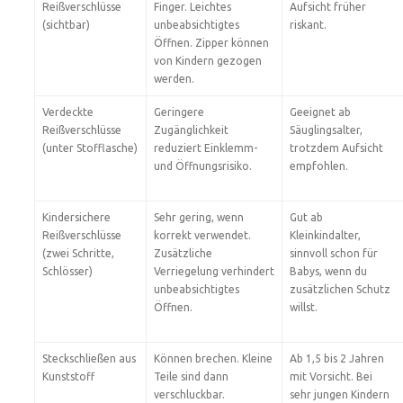
Reißverschlüsse
Finger. Leichtes
Aufsicht früher
(sichtbar)
unbeabsichtigtes
riskant.
Öffnen. Zipper können
von Kindern gezogen
werden.
Verdeckte
Geringere
Geeignet ab
Reißverschlüsse
Zugänglichkeit
Säuglingsalter,
(unter Stofflasche)
reduziert Einklemm-
trotzdem Aufsicht
und Öffnungsrisiko.
empfohlen.
Kindersichere
Sehr gering, wenn
Gut ab
Reißverschlüsse
korrekt verwendet.
Kleinkindalter,
(zwei Schritte,
Zusätzliche
sinnvoll schon für
Schlösser)
Verriegelung verhindert
Babys, wenn du
unbeabsichtigtes
zusätzlichen Schutz
Öffnen.
willst.
Steckschließen aus
Können brechen. Kleine
Ab 1,5 bis 2 Jahren
Kunststoff
Teile sind dann
mit Vorsicht. Bei
verschluckbar.
sehr jungen Kindern