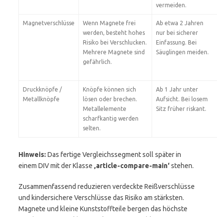
vermeiden.
Magnetverschlüsse
Wenn Magnete frei
Ab etwa 2 Jahren
werden, besteht hohes
nur bei sicherer
Risiko bei Verschlucken.
Einfassung. Bei
Mehrere Magnete sind
Säuglingen meiden.
gefährlich.
Druckknöpfe /
Knöpfe können sich
Ab 1 Jahr unter
Metallknöpfe
lösen oder brechen.
Aufsicht. Bei losem
Metallelemente
Sitz früher riskant.
scharfkantig werden
selten.
Hinweis:
Das fertige Vergleichssegment soll später in
einem DIV mit der Klasse
‚article-compare-main‘
stehen.
Zusammenfassend reduzieren verdeckte Reißverschlüsse
und kindersichere Verschlüsse das Risiko am stärksten.
Magnete und kleine Kunststoffteile bergen das höchste