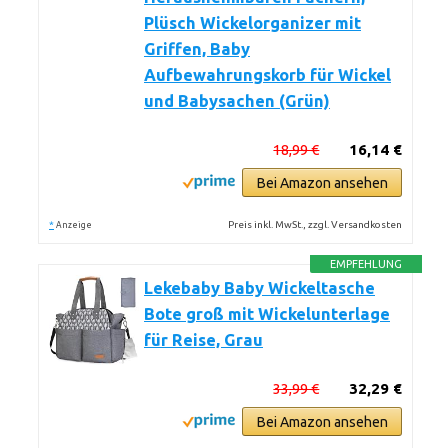
Plüsch Wickelorganizer mit
Griffen, Baby
Aufbewahrungskorb für Wickel
und Babysachen (Grün)
18,99 €
16,14 €
Bei Amazon ansehen
*
Preis inkl. MwSt., zzgl. Versandkosten
Anzeige
EMPFEHLUNG
Lekebaby Baby Wickeltasche
Bote groß mit Wickelunterlage
für Reise, Grau
33,99 €
32,29 €
Bei Amazon ansehen