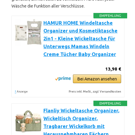
Wäsche die Funktion aller Verschlüsse.
EMPFEHLUNG
HAMUR HOME Windeltasche
Organizer und Kosmetiktasche
2in1 - Kleine Wickeltasche für
Unterwegs Mamas Windeln
Creme Tücher Baby Organizer
13,98 €
Bei Amazon ansehen
*
Preis inkl. MwSt., zzgl. Versandkosten
Anzeige
EMPFEHLUNG
Flanliy Wickeltasche Organizer,
Wickeltisch Organizer,
Tragbarer Wickelkorb mit
Herausnehmbaren Fächern,