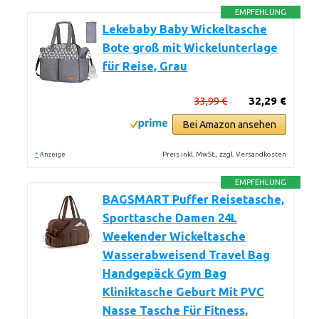
EMPFEHLUNG
Lekebaby Baby Wickeltasche
Bote groß mit Wickelunterlage
für Reise, Grau
33,99 €
32,29 €
Bei Amazon ansehen
*
Preis inkl. MwSt., zzgl. Versandkosten
Anzeige
EMPFEHLUNG
BAGSMART Puffer Reisetasche,
Sporttasche Damen 24L
Weekender Wickeltasche
Wasserabweisend Travel Bag
Handgepäck Gym Bag
Kliniktasche Geburt Mit PVC
Nasse Tasche Für Fitness,